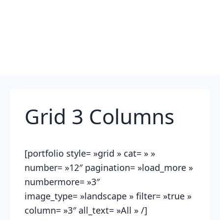
Grid 3 Columns
[portfolio style= »grid » cat= » »
number= »12″ pagination= »load_more »
numbermore= »3″
image_type= »landscape » filter= »true »
column= »3″ all_text= »All » /]