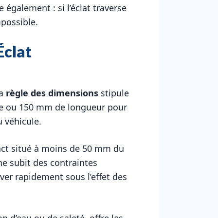
également : si l’éclat traverse
mpossible.
Éclat
La
règle des dimensions
stipule
ire ou 150 mm de longueur pour
u véhicule.
pact situé à moins de 50 mm du
ne subit des contraintes
er rapidement sous l’effet des
on d’eau ou de saleté, offre les