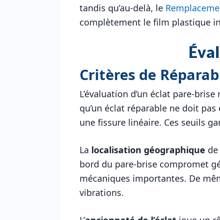
tandis qu’au-delà, le
Remplaceme
complètement le film plastique in
Éval
Critères de Réparabi
L’évaluation d’un éclat pare-bris
qu’un éclat réparable ne doit pa
une fissure linéaire. Ces seuils ga
La
localisation géographique
de 
bord du pare-brise compromet géné
mécaniques importantes. De même,
vibrations.
L’
ancienneté de l’éclat
joue un rô