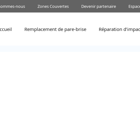
 sommes-nous
Zones Couvertes
Devenir partenaire
Espac
ccueil
Remplacement de pare-brise
Réparation d’impac