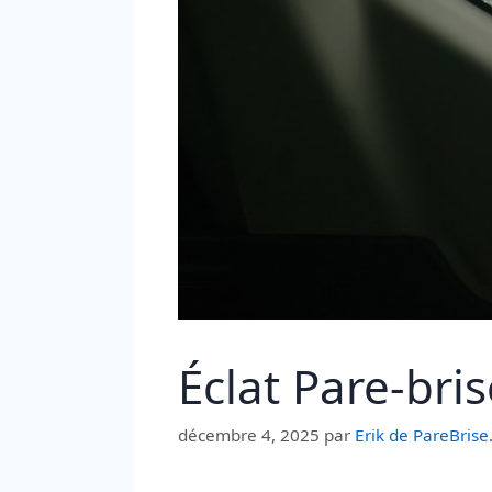
Éclat Pare-bri
décembre 4, 2025
par
Erik de PareBris