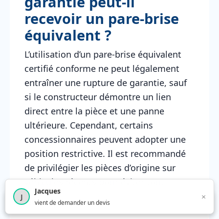
garantie peut-il
recevoir un pare-brise
équivalent ?
L’utilisation d’un pare-brise équivalent
certifié conforme ne peut légalement
entraîner une rupture de garantie, sauf
si le constructeur démontre un lien
direct entre la pièce et une panne
ultérieure. Cependant, certains
concessionnaires peuvent adopter une
position restrictive. Il est recommandé
de privilégier les pièces d’origine sur
véhicules récents pour éviter tout
Jacques
conflit.
×
J
×
4 210
utilisateurs ce mois-ci
vient de demander un devis